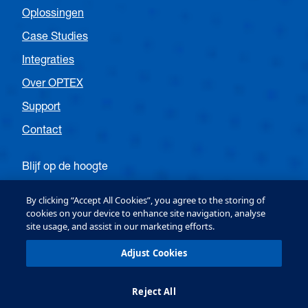
IP-classificatie
Oplossingen
IP44
Case Studies
Montagehoogte
Integraties
2,0 m tot 3,5 m (6'7'' tot 11'5'')
Over OPTEX
Bedrijfstemperatuur
Support
-20°C tot +55°C (-4°F tot 131°F)
Contact
Uitgang OA-Axis I
Relais vorm C 50V 0,3A Max. (Weerstandsbelasting)
Blijf op de hoogte
Uitgang OA-Axis II
Volg OPTEX EMEA Entrance
By clicking “Accept All Cookies”, you agree to the storing of
1e tot 3e rij: Relais C-vorm 50 V 0,3 A Max.
cookies on your device to enhance site navigation, analyse
(weerstandsbelasting) 3e t/m 5e rij: Relais C-vorm 50V
site usage, and assist in our marketing efforts.
0,3A Max. (Weerstandsbelasting).
Volg OPTEX EMEA Security
Adjust Cookies
Uitgang hold-time
Ca. 0,5 sec.
Reject All
Stroomverbruik