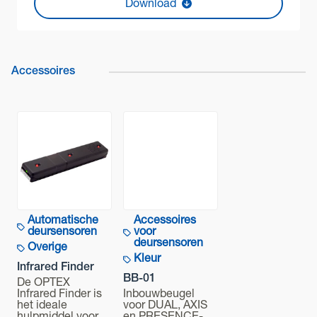
Download
Accessoires
Automatische
Accessoires
deursensoren
voor
deursensoren
Overige
Kleur
Infrared Finder
BB-01
De OPTEX
Infrared Finder is
Inbouwbeugel
het ideale
voor DUAL, AXIS