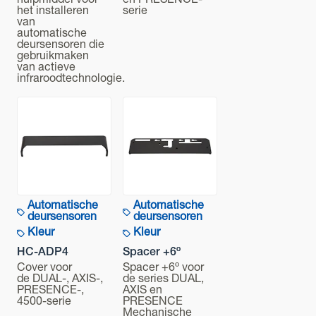
hulpmiddel voor
en PRESENCE-
het installeren
serie
van
automatische
deursensoren die
gebruikmaken
van actieve
infraroodtechnologie.
Automatische
Automatische
deursensoren
deursensoren
Kleur
Kleur
HC-ADP4
Spacer +6º
Cover voor
Spacer +6º voor
de DUAL-, AXIS-,
de series DUAL,
PRESENCE-,
AXIS en
4500-serie
PRESENCE
Mechanische