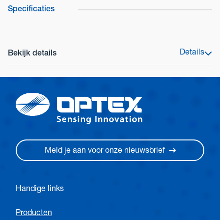
Specificaties
Details
Bekijk details
Model
OA-AXIS II
Kleur opties
Zilver, zwart
Dieptehoek aanpassing
1e tot 3e rij -6° tot +6°, 4e en 5e rij +26° tot +44°
Meld je aan voor onze nieuwsbrief
Detectiegebied
Zie detectiegebied
Handige links
Detectiemethode
Actieve infraroodreflectie
Producten