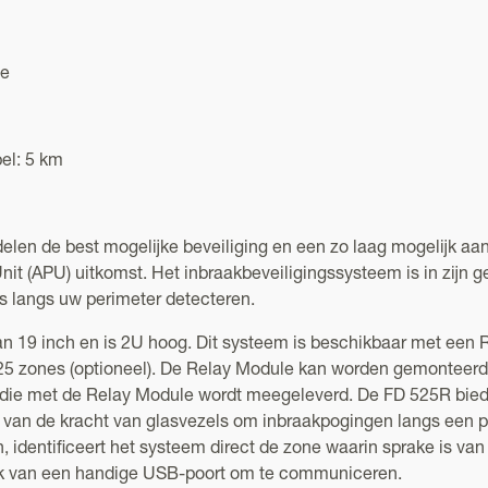
ne
el: 5 km
len de best mogelijke beveiliging en een zo laag mogelijk aa
 (APU) uitkomst. Het inbraakbeveiligingssysteem is in zijn 
es langs uw perimeter detecteren.
n 19 inch en is 2U hoog. Dit systeem is beschikbaar met een
25 zones (optioneel). De Relay Module kan worden gemonteerd 
 die met de Relay Module wordt meegeleverd. De FD 525R bie
van de kracht van glasvezels om inbraakpogingen langs een per
identificeert het systeem direct de zone waarin sprake is van 
uik van een handige USB-poort om te communiceren.