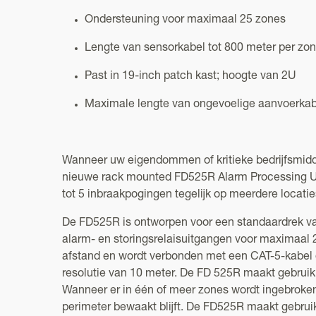
Ondersteuning voor maximaal 25 zones
Lengte van sensorkabel tot 800 meter per zo
Past in 19-inch patch kast; hoogte van 2U
Maximale lengte van ongevoelige aanvoerkab
Wanneer uw eigendommen of kritieke bedrijfsmidde
nieuwe rack mounted FD525R Alarm Processing Unit
tot 5 inbraakpogingen tegelijk op meerdere locati
De FD525R is ontworpen voor een standaardrek va
alarm- en storingsrelaisuitgangen voor maximaal 
afstand en wordt verbonden met een CAT-5-kabel
resolutie van 10 meter. De FD 525R maakt gebruik 
Wanneer er in één of meer zones wordt ingebroken, 
perimeter bewaakt blijft. De FD525R maakt gebr