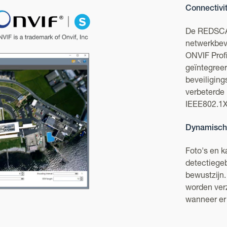
Connectivit
De REDSCAN
netwerkbev
ONVIF Profi
geïntegree
beveiligin
verbeterde
IEEE802.1X,
Dynamische
Foto's en 
detectiegeb
bewustzijn.
worden ver
wanneer er