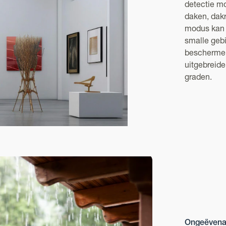
detectie mo
daken, dak
modus kan h
smalle geb
beschermen.
uitgebreide
graden.
Ongeëvena