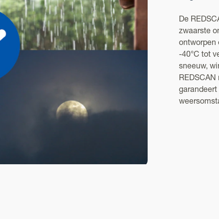
De REDSCAN
zwaarste om
ontworpen 
-40°C tot 
sneeuw, win
REDSCAN mi
garandeert
weersomst