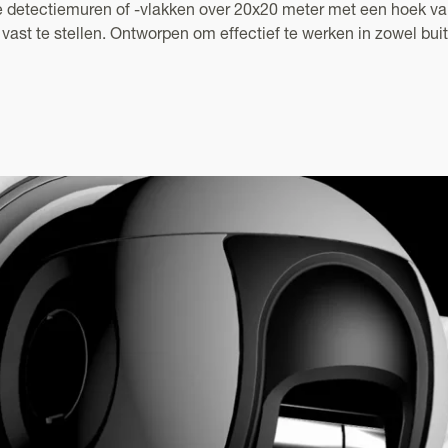
detectiemuren of -vlakken over 20x20 meter met een hoek van 
ast te stellen. Ontworpen om effectief te werken in zowel bu