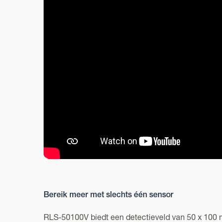
Bereik meer met slechts één sensor
RLS-50100V biedt een detectieveld van 50 x 100 