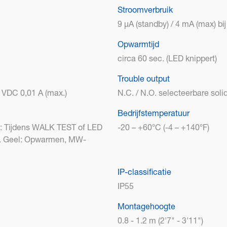
Stroomverbruik
9 μA (standby) / 4 mA (max) bi
Opwarmtijd
circa 60 sec. (LED knippert)
Trouble output
 VDC 0,01 A (max.)
N.C. / N.O. selecteerbare sol
Bedrijfstemperatuur
en: Tijdens WALK TEST of LED
-20 – +60°C (-4 – +140°F)
e. Geel: Opwarmen, MW-
IP-classificatie
IP55
Montagehoogte
0.8 - 1.2 m (2'7" - 3'11")