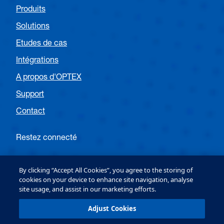
Produits
Solutions
Etudes de cas
Intégrations
A propos d'OPTEX
Support
Contact
Restez connecté
Suivez OPTEX France
By clicking “Accept All Cookies”, you agree to the storing of
cookies on your device to enhance site navigation, analyse
site usage, and assist in our marketing efforts.
Suivez OPTEX Security EMEA
Adjust Cookies