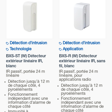
vidéo a été créée pour vous montrer comment
installer l’émetteur sans fil.
Regardez le tuto.
Technologie
Application
Détection d'intrusion
Détection d'intrusion
Portée de détection
Technologie
Application
BXS-ST (W) Détecteur
BXS-R (W) Détecteur
extérieur linéaire IR,
extérieur linéaire IR, sans
Classification de sécurité
blanc
fil, blanc
IR passif, portée 24 m
IR passif, portée 24 m
linéaire
linéaire, pour
Caractéristiques avancées
applications radio
Détection jusqu’à 12 m
de chaque côté, 4
Détection jusqu’à 12 m
pyroéléments
de chaque côté, 4
Alimentation
pyroéléments
Fonctionnement
indépendant avec une
Fonctionnement
information d'alarme de
indépendant avec une
chaque côté
information d'alarme de
Installation
chaque côté