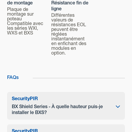
Sortie Trouble
de montage
Résistance fin de
N.C. 28 VDC 0.1 A max.
ligne
Plaque de
montage sur
Différentes
Sortie autoprotection
poteau
valeurs de
Compatible avec
résistances EOL
N.F. 28 VDC 0,1 A max. ouvert lorsque le capot, l’unité
les séries WXI,
peuvent être
principale ou le capot est retiré
WXS et BXS
réglées
instantanément
Indicateur LED
en enfichant des
modules en
LED rouge :1. Préchauffage 2. Alarme 3. Détection
option.
masquage (interrupteur DIP ON ou test de marche)
Température d’utilisation
-30°C à + 60°C
FAQs
Humidité ambiante
95% max.
Security
PIR
Installation (intérieur/extérieur)
BX Shield Series - À quelle hauteur puis-je
installer le BXS?
Extérieur
Hauteur de pose
La hauteur d’installation est de 0,80 m à 1,2 m.
Security
PIR