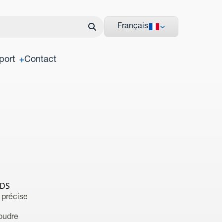
Français
port
Contact
IDS
 précise
foudre