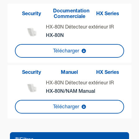
HX-80NAM
Documentation
Mode de détection
Security
HX Series
Commerciale
Infrarouge passif
HX-80N Détecteur extérieur IR
Zone de détection
HX-80N
24,0 m × 2,0 m étroit / 20 zones
Télécharger
Vitesse détectable
0.3 m/s - 1.5 m/s
Sensibilité
Security
Manuel
HX Series
2.0℃ à 0.6 m/s
HX-80N Détecteur extérieur IR
HX-80N/NAM Manual
Alimentation
9.5 - 18 VDC
Télécharger
Consommation
40 mA (max) à 12 VDC
Période d’alarme