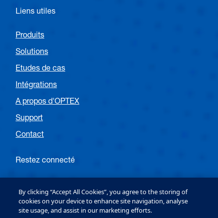
Liens utiles
Produits
Solutions
Etudes de cas
Intégrations
A propos d'OPTEX
Support
Contact
Restez connecté
Suivez OPTEX France
By clicking “Accept All Cookies”, you agree to the storing of
cookies on your device to enhance site navigation, analyse
site usage, and assist in our marketing efforts.