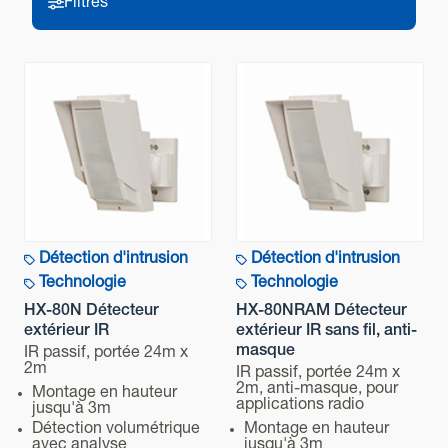
2.0 ±1 sec
Filtres
Préchauffage
Filtres
Environ 60 secondes (la LED clignote)
Sortie d’alarme (R)
Form C 28 VDC 0.2 A max
Technologie
Sortie Trouble
N.C. 28 VDC, 0.1 A max
Application
Sortie autoprotection
N.C. 28 VDC, 0,1 A max. N.C. ouvert lorsque le capot est
Détection d'intrusion
Détection d'intrusion
Portée de détection
retiré.
Technologie
Technologie
HX-80N Détecteur
HX-80NRAM Détecteur
Indicateur LED
extérieur IR
extérieur IR sans fil, anti-
Caractéristiques avancées
Rouge : Préchauffage, Alarme, Trouble
masque
IR passif, portée 24m x
2m
IR passif, portée 24m x
Température d’utilisation
2m, anti-masque, pour
Montage en hauteur
Alimentation
applications radio
-20 à +60°C
jusqu'à 3m
Détection volumétrique
Montage en hauteur
avec analyse
jusqu'à 3m
Humidité ambiante