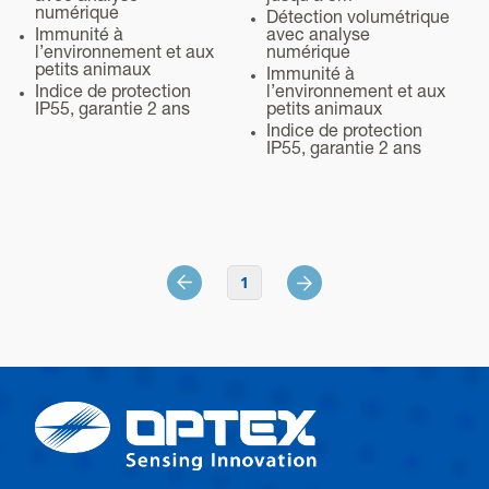
Installation
numérique
Détection volumétrique
95% max.
Immunité à
avec analyse
l’environnement et aux
numérique
Installation (intérieur/extérieur)
petits animaux
Immunité à
Indice de protection
l’environnement et aux
Extérieur
IP55, garantie 2 ans
petits animaux
Indice de protection
Hauteur de pose
IP55, garantie 2 ans
2.5 - 3.0 m
Poids
720 g
Accessoires
1
Support, vis (4 × 20 mm) × 4
Niveau de sécurité
IP55