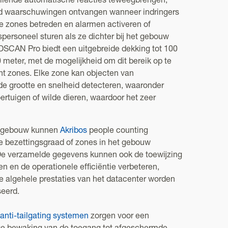
illende automatische reacties teweegbrengen,
ld waarschuwingen ontvangen wanneer indringers
e zones betreden en alarmen activeren of
spersoneel sturen als ze dichter bij het gebouw
SCAN Pro biedt een uitgebreide dekking tot 100
0 meter, met de mogelijkheid om dit bereik op te
ht zones. Elke zone kan objecten van
de grootte en snelheid detecteren, waaronder
rtuigen of wilde dieren, waardoor het zeer
t gebouw kunnen
Akribos
people counting
e bezettingsgraad of zones in het gebouw
e verzamelde gegevens kunnen ook de toewijzing
n en de operationele efficiëntie verbeteren,
e algehele prestaties van het datacenter worden
seerd.
anti-tailgating systemen
zorgen voor een