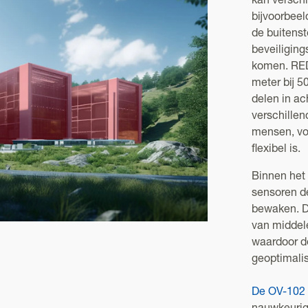
kan versch
bijvoorbee
de buitenst
beveiliging
komen. RED
meter bij 5
delen in ac
verschillen
mensen, voe
flexibel is.
Binnen he
sensoren d
bewaken. D
van middele
waardoor d
geoptimali
De OV-102 