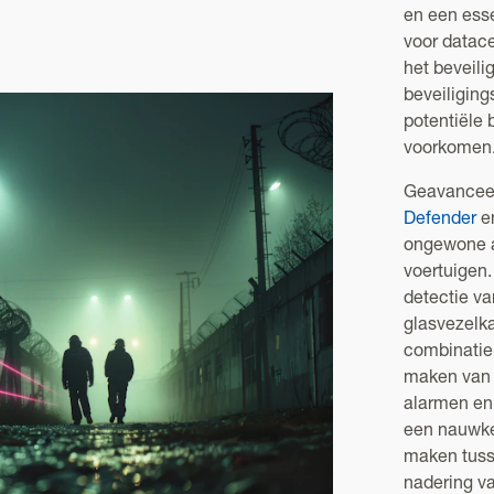
en een ess
voor datace
het beveili
beveiliging
potentiële
voorkomen
Geavanceer
Defender
e
ongewone a
voertuigen
detectie v
glasvezelk
combinatie 
maken van 
alarmen en 
een nauwke
maken tuss
nadering v