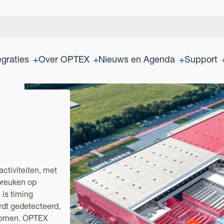
egraties
Over OPTEX
Nieuws en Agenda
Support
activiteiten, met
breuken op
 is timing
rdt gedetecteerd,
rkomen. OPTEX