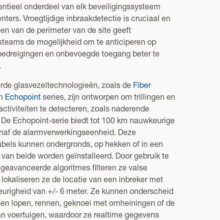
entieel onderdeel van elk beveiligingssysteem
nters. Vroegtijdige inbraakdetectie is cruciaal en
gen van de perimeter van de site geeft
steams de mogelijkheid om te anticiperen op
 bedreigingen en onbevoegde toegang beter te
.
de glasvezeltechnologieën, zoals de
Fiber
n
Echopoint
series, zijn ontworpen om trillingen en
ctiviteiten te detecteren, zoals naderende
. De Echopoint-serie biedt tot 100 km nauwkeurige
anaf de alarmverwerkingseenheid. Deze
abels kunnen ondergronds, op hekken of in een
van beide worden geïnstalleerd. Door gebruik te
geavanceerde algoritmes filteren ze valse
lokaliseren ze de locatie van een inbreker met
urigheid van +/- 6 meter. Ze kunnen onderscheid
en lopen, rennen, geknoei met omheiningen of de
an voertuigen, waardoor ze realtime gegevens