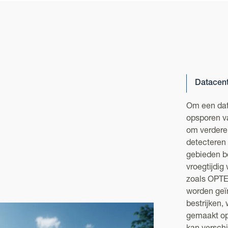
Datacent
Om een data
opsporen va
om verdere
detecteren
gebieden b
vroegtijdi
zoals OPT
worden geï
bestrijken
gemaakt op 