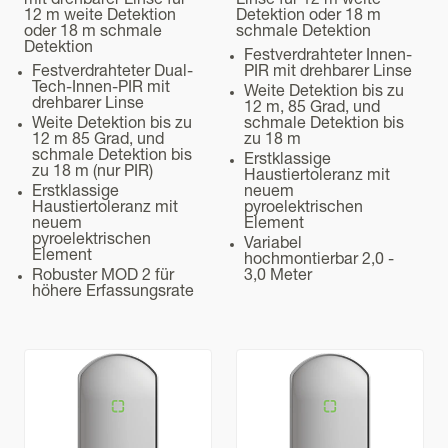
mit drehbarer Linse für
Linse für 12 m weite
Maximal 95% RH.
12 m weite Detektion
Detektion oder 18 m
oder 18 m schmale
schmale Detektion
Installationsmethode (Innen- Außenbereich)
Detektion
Kommunikation
Festverdrahteter Innen-
Innenbereich
Festverdrahteter Dual-
PIR mit drehbarer Linse
Tech-Innen-PIR mit
Weite Detektion bis zu
drehbarer Linse
12 m, 85 Grad, und
Montagehöhe
Montage
Weite Detektion bis zu
schmale Detektion bis
2 bis 3 m
12 m 85 Grad, und
zu 18 m
schmale Detektion bis
Erstklassige
zu 18 m (nur PIR)
Gewicht
Haustiertoleranz mit
Erstklassige
neuem
180 g
Haustiertoleranz mit
pyroelektrischen
neuem
Element
EN-Sicherheitsgrad
pyroelektrischen
Variabel
Element
hochmontierbar 2,0 -
Grad 3
Robuster MOD 2 für
3,0 Meter
höhere Erfassungsrate
Abmessungen ( H x B x T )
159,1 x 62,2 x 55,7 mm