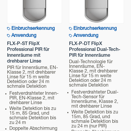
Einbruchserkennung
Einbruchserkennung
Anwendung
Anwendung
FLX-P-ST FlipX
FLX-P-DT FlipX
Professional PIR für
Professional Dual-Tech-
Innenräume mit
PIR für Innenräume
drehbarer Linse
Dual-Technologie für
Innenräume, EN-
PIR für Innenräume, EN-
Klasse 2, mit drehbarer
Klasse 2, mit drehbarer
Linse für 15 m weite
Linse für 15 m weite
Detektion oder 24 m
Detektion oder 24 m
schmale Detektion
schmale Detektion
Festverdrahteter Dual-
Festverdrahteter Innen-
Tech-Sensor für
PIR, EN-Klasse 2, mit
Innenräume, Klasse 2,
drehbarer Linse
mit drehbarer Linse
Weite Detektion bis zu
Weite Detektion bis zu
15 m, 85 Grad, und
15m, 85 Grad, und
schmale Detektion bis
schmale Detektion bis
zu 24 m
zu 24 m (nur PIR)
Doppelte Abschirmung