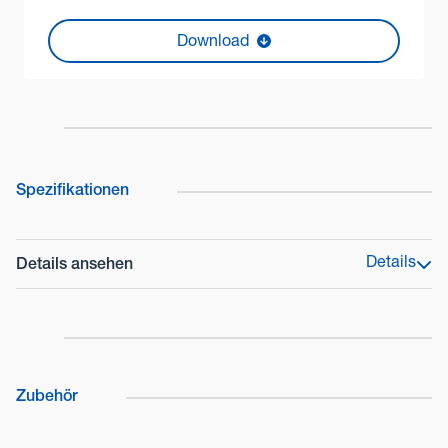
Download
Spezifikationen
Details
Details ansehen
Produktpalette
FlipX-Serie
Typenschlüssel
FLX-A-AM
Zubehör
Erkennungsmethode