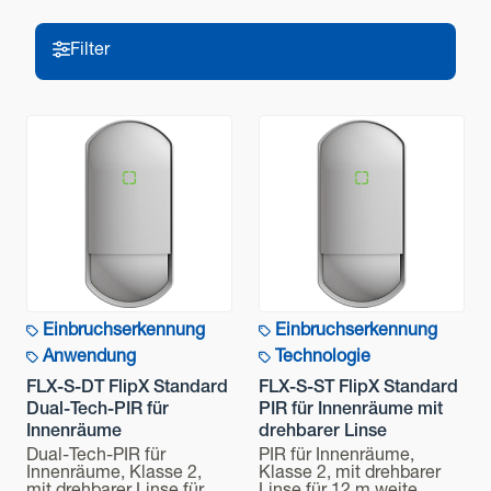
Alarmausgang
N.C. 24 V DC 0,1 A max.
Filter
Alarmausgang (L)
N.C. 24 V DC 0,1 A max.
Filter
Ausgang der DQ-Schaltung
N.C. 24 V DC 0,1 A max.
Technologie
Ausgang für den Sabotagekontakt
N.C. 24 V DC 0,1 A max. (offen bei abgenommenem
Deckel)
Anwendung
LED-Anzeige
Einbruchserkennung
Einbruchserkennung
Mehrfach: Heizung / Grün: Alarmerkennung und -
Erfassungsbereich
Anwendung
Technologie
maskierung / Gelb: Selbsttestfehler / Rot: Unterspannung
FLX-S-DT FlipX Standard
FLX-S-ST FlipX Standard
Betriebstemperatur
Dual-Tech-PIR für
PIR für Innenräume mit
Sicherheitsbewertung
Von -20°C bis +50°C
Innenräume
drehbarer Linse
Dual-Tech-PIR für
PIR für Innenräume,
Relative Luftfeuchtigkeit
Innenräume, Klasse 2,
Klasse 2, mit drehbarer
Erweiterte Funktionen