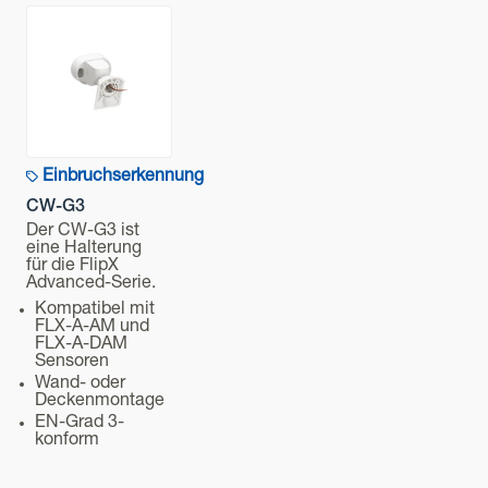
Passiv-Infrarot
Erfassungsbereich
"Weit: 15 m 85°/ Schmal: 24 m 5° (Keine MW-Erkennung
bei Einstellung 'schmal')
Empfindlichkeit
3 einstellbare Stufen (Hoch / Mittel / Niedrig)
Einbruchserkennung
CW-G3
Spannungsversorgung
Der CW-G3 ist
9,5 bis 16 VDC
eine Halterung
für die FlipX
Stromverbrauch
Advanced-Serie.
12 mA (normal) 16 mA (max.) bei 12 VDC
Kompatibel mit
FLX-A-AM und
FLX-A-DAM
Alarmdauer
Sensoren
2,0 ± 0,5 sec.
Wand- oder
Deckenmontage
Aufwärmphase
EN-Grad 3-
konform
Ca. 60 Sek. (LED blinkt)