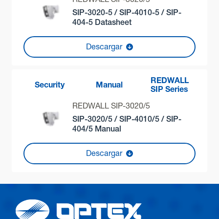
REDWALL SIP-3020/5
Método de detección
SIP-3020-5 / SIP-4010-5 / SIP-
Infrarrojo pasivo
404-5 Datasheet
Rango de detección
Descargar
40 x 4 m con zona cero (3 x 5 m a 2,3 m de altura, 6 x 9 m
a 4 m de altura)
Zonas dentro del rango de detección PIR
REDWALL
Security
Manual
SIP Series
24 zonas (Zona cero bajo el sensor: 36 zonas)
REDWALL SIP-3020/5
Sensibilidad
SIP-3020/5 / SIP-4010/5 / SIP-
4 niveles (Extremadamente Alta / Alta / Media / Baja)
404/5 Manual
ajustables para zona lejana, zona cercana y zona cero
(bajo el sensor)
Descargar
Entrada de alimentación
11-26 VCC 22-26 VAC, 22-26 VCC/AC con unidad
calefactora opcional
Consumo de corriente