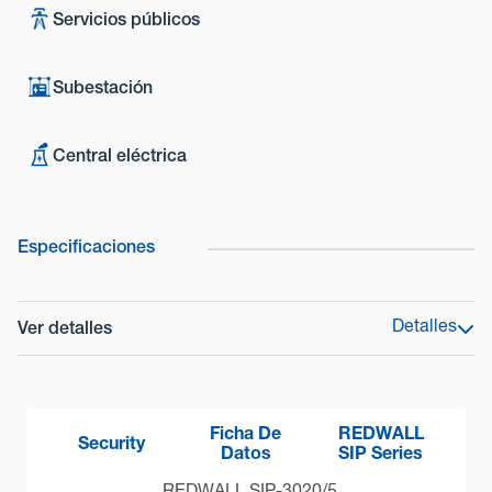
Servicios públicos
Subestación
Central eléctrica
Especificaciones
Detalles
Ver detalles
Gama de productos
Serie REDWALL
Ficha De
REDWALL
Modelo
Security
Datos
SIP Series
SIP-404/5