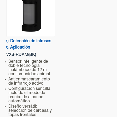
Detección de enmascaramiento + LED amarillo : 1.
Calentamiento 1. Calentamiento Detección de MW
(Interruptor DIP ON o Walk test)
Temperatura de funcionamiento
[-20- +45°C]
Humedad relativa de funcionamiento
Detección de intrusos
95% (máx.)
Aplicación
VXS-RDAM(BK)
Grado de protección IP
Sensor inteligente de
IP55
doble tecnología
inalámbrico de 12 m
Método de instalación (interior/exterior)
con inmunidad animal
Antienmascaramiento
Exterior
de infrarrojo activo
Configuración sencilla
Altura de montaje
incluido el modo de
prueba de alcance
0.8 - 1.2 m
automático
Diseño versátil:
Peso
selección de carcasa y
450 g
tapas frontales