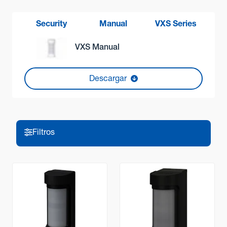
Método de detección
Infrarrojo pasivo y microondas
Security
Manual
VXS Series
Rango de detección
Ajustable hasta 12 m, 90°
VXS Manual
Zonas dentro del rango de detección PIR
Descargar
16 zonas
Ajustes de distancia PIR
De 2,5 a 12 m (5 niveles)
Resolución de detección/ tiempo de respuesta
Filtros
0,3 a 2 m/s
Filtros
Sensibilidad
3 niveles ajustables (Alta / Media / Baja)
Entrada de alimentación
Tecnología
9,5 - 18 VCC