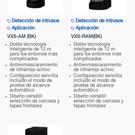
Consumo de corriente
Aplicación
35 mA máx. a 12 VCC
Periodo de alarma
Detección de intrusos
Detección de intrusos
Alcance de detección
2,0 ±1,0 seg.
Aplicación
Aplicación
VXS-AM (BK)
VXS-RAM(BK)
Periodo de calentamiento
Características avanzadas
Doble tecnología
Doble tecnología
Aprox. 60 seg. (el LED parpadea)
inteligente de 12 m
inteligente de 12 m
para los entornos más
para los entornos más
Salida de alarma
complicados
complicados
Comunicación
Antienmascaramiento
Antienmascaramiento
N.C. / N.A. Seleccionable 28 VCC 100 mA máx.
de infrarrojo activo
de infrarrojo activo
Configuración sencilla
Configuración sencilla
Salida de problemas (D.Q.)
incluido el modo de
incluido el modo de
Montaje
prueba de alcance
prueba de alcance
N.C. 28 VCC 100 mA máx.
automático
automático
Diseño versátil:
Diseño versátil:
Salida antisabotaje
selección de carcasa y
selección de carcasa y
N.C. 28 VCC 100 mA máx., abierto cuando se quita la
tapas frontales
tapas frontales
tapa, la unidad o la placa de montaje
Indicador LED
LED rojo : 1. 1. Calentamiento 2. Alarma Alarma 3.