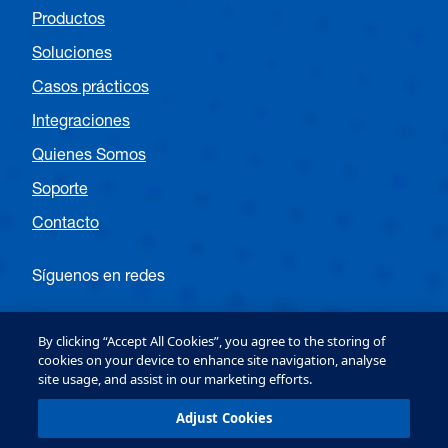
Productos
Soluciones
Casos prácticos
Integraciones
Quienes Somos
Soporte
Contacto
Síguenos en redes
Siga a OPTEX EMEA Entrance
By clicking “Accept All Cookies”, you agree to the storing of
cookies on your device to enhance site navigation, analyse
site usage, and assist in our marketing efforts.
Follow OPTEX EMEA Security
Adjust Cookies