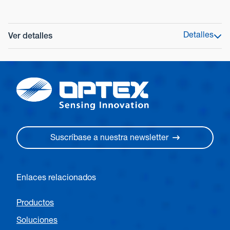
Detalles
Ver detalles
Peso
80g
Frecuencia MHz
433
Índice IP
67
Suscríbase a nuestra newsletter
Temperatura de funcionamiento
-20 °C a +55 °C
Enlaces relacionados
Dimensiones (H×W×D)
83 x 52 x 17 mm
Productos
Soluciones