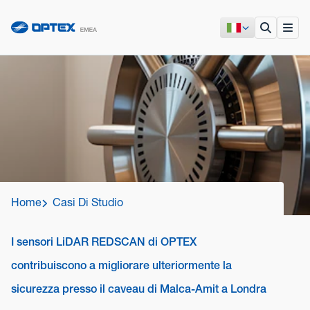
Home
Casi Di Studio
I sensori LiDAR REDSCAN di OPTEX
contribuiscono a migliorare ulteriormente la
sicurezza presso il caveau di Malca-Amit a Londra