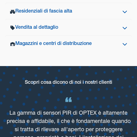
Residenziali
Residenziali di fascia alta
Soluzioni di sicurezza e smart building per siti
commerciali
Vendita al dettaglio
Tenere al sicuro famiglia e proprietà
Siti commerciali
Residenziali di fascia alta
Magazzini e centri di distribuzione
Proteggi il tuo negozio da furti e vandalismo e
migliora l’efficienza comprendendo il flusso di
persone e veicoli
Migliora la sicurezza di magazzini e centri di
distribuzione per prevenire intrusioni indesiderate
Vendita al dettaglio
Scopri cosa dicono di noi i nostri clienti
Magazzini e centri di distribuzione
La gamma di sensori PIR di OPTEX è altamente
precisa e affidabile, il che è fondamentale quando
si tratta di rilevare all'aperto per proteggere