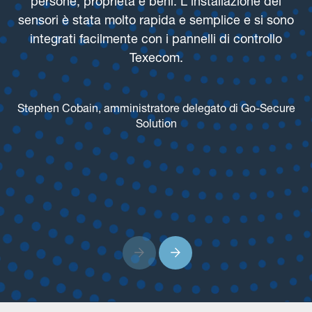
persone, proprietà e beni. L'installazione dei
sensori è stata molto rapida e semplice e si sono
r
integrati facilmente con i pannelli di controllo
Texecom.
l
Stephen Cobain, amministratore delegato di Go-Secure
Solution