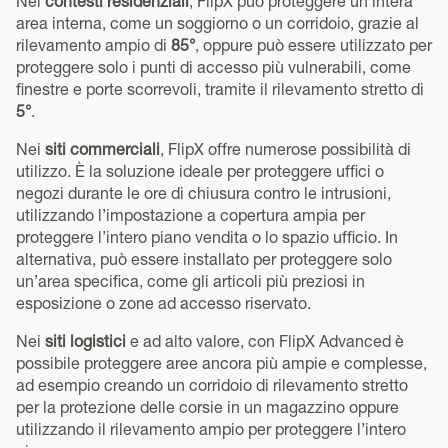
Nei
contesti residenziali
, FlipX può proteggere un’intera
area interna, come un soggiorno o un corridoio, grazie al
rilevamento ampio di
85°
, oppure può essere utilizzato per
proteggere solo i punti di accesso più vulnerabili, come
finestre e porte scorrevoli, tramite il rilevamento stretto di
5°
.
Nei
siti commerciali
, FlipX offre numerose possibilità di
utilizzo. È la soluzione ideale per proteggere uffici o
negozi durante le ore di chiusura contro le intrusioni,
utilizzando l’impostazione a copertura ampia per
proteggere l’intero piano vendita o lo spazio ufficio. In
alternativa, può essere installato per proteggere solo
un’area specifica, come gli articoli più preziosi in
esposizione o zone ad accesso riservato.
Nei
siti logistici
e ad alto valore, con FlipX Advanced è
possibile proteggere aree ancora più ampie e complesse,
ad esempio creando un corridoio di rilevamento stretto
per la protezione delle corsie in un magazzino oppure
utilizzando il rilevamento ampio per proteggere l’intero