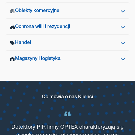
Obiekty komercyjne
Domy prywatne
Ochrona willi i rezydencji
Obiekty komercyjne
Handel
Ochrona willi i rezydencji
Magazyny i logistyka
Handel
Magazyny i logistyka
Co mówią o nas Klienci
Detektory PIR firmy OPTEX charakteryzują się