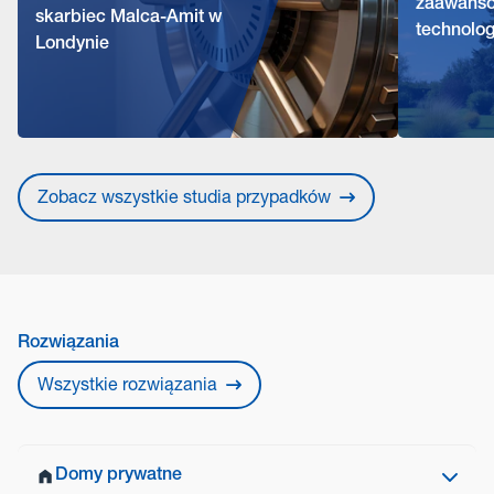
zaawans
skarbiec Malca-Amit w
technolog
Londynie
Zobacz wszystkie studia przypadków
Rozwiązania
Wszystkie rozwiązania
Domy prywatne