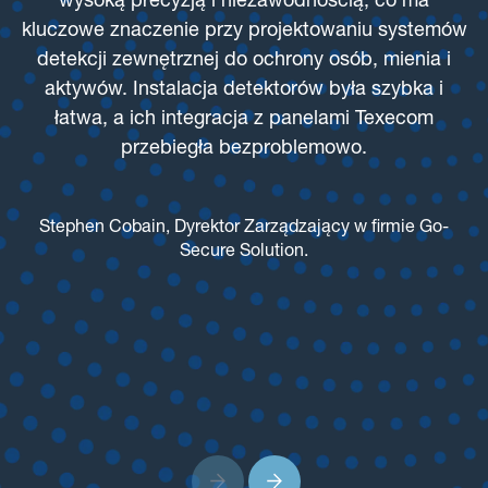
wysoką precyzją i niezawodnością, co ma
i
kluczowe znaczenie przy projektowaniu systemów
detekcji zewnętrznej do ochrony osób, mienia i
aktywów. Instalacja detektorów była szybka i
i
łatwa, a ich integracja z panelami Texecom
w
przebiegła bezproblemowo.
w
Stephen Cobain, Dyrektor Zarządzający w firmie Go-
Secure Solution.