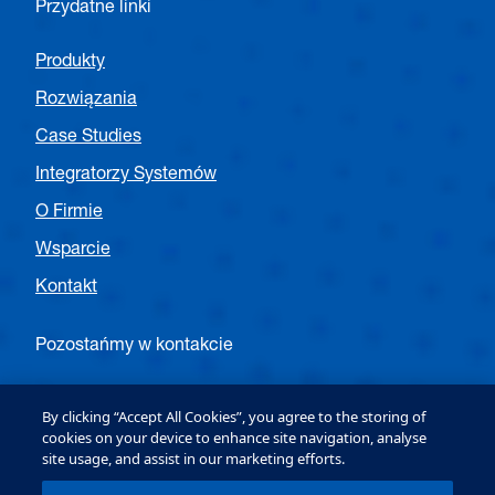
Przydatne linki
Produkty
Rozwiązania
Case Studies
Integratorzy Systemów
O Firmie
Wsparcie
Kontakt
Pozostańmy w kontakcie
Śledź OPTEX EMEA Entrance
By clicking “Accept All Cookies”, you agree to the storing of
cookies on your device to enhance site navigation, analyse
site usage, and assist in our marketing efforts.
Śledź OPTEX EMEA Security