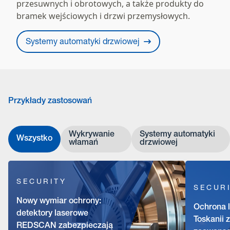
przesuwnych i obrotowych, a także produkty do
bramek wejściowych i drzwi przemysłowych.
Systemy automatyki drzwiowej
Przykłady zastosowań
Wykrywanie
Systemy automatyki
Wszystko
włamań
drzwiowej
SECURITY
SECUR
Nowy wymiar ochrony:
Ochrona l
detektory laserowe
Toskanii 
REDSCAN zabezpieczają