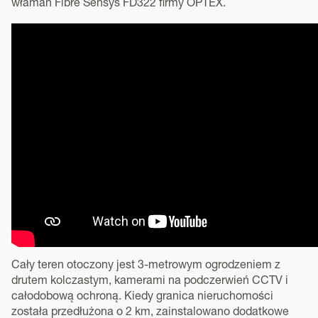
włamań Fibre Sensys FD322 firmy OPTEX.
Cały teren otoczony jest 3-metrowym ogrodzeniem z
drutem kolczastym, kamerami na podczerwień CCTV i
całodobową ochroną. Kiedy granica nieruchomości
została przedłużona o 2 km, zainstalowano dodatkowe