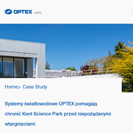
Home
Case Study
Systemy światłowodowe OPTEX pomagają
chronić Kent Science Park przed niepożądanymi
wtargnięciami