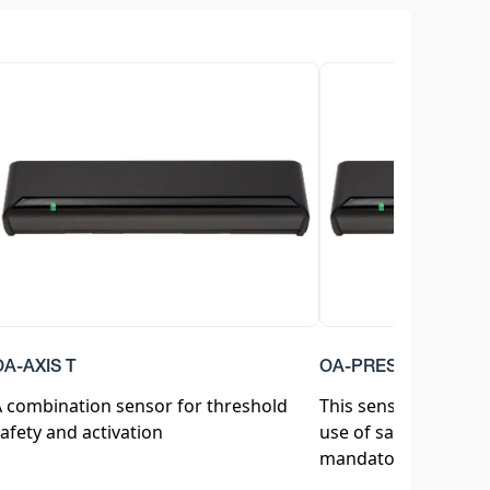
OA-AXIS T
OA-PRESENCE TN
 combination sensor for threshold
This sensor is for th
afety and activation
use of safety beams 
mandatory