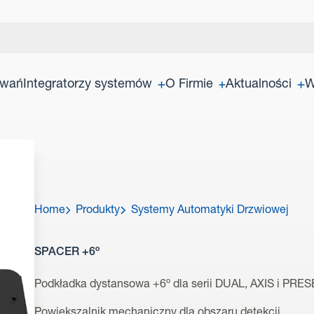
owań
Integratorzy systemów
O Firmie
Aktualności
W
Home
Produkty
Systemy Automatyki Drzwiowej
SPACER +6º
Podkładka dystansowa +6º dla serii DUAL, AXIS i PR
Powiększalnik mechaniczny dla obszaru detekcji