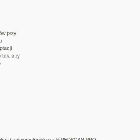
ów przy
u
ptacji
 tak, aby
o