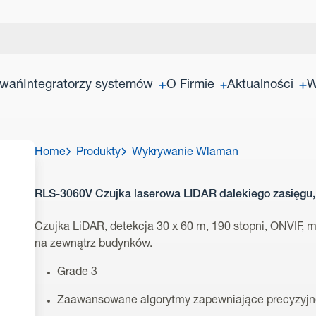
owań
Integratorzy systemów
O Firmie
Aktualności
W
Home
Produkty
Wykrywanie Wlaman
RLS-3060V Czujka laserowa LIDAR dalekiego zasięgu,
Czujka LiDAR, detekcja 30 x 60 m, 190 stopni, ONVIF, 
na zewnątrz budynków.
Grade 3
Zaawansowane algorytmy zapewniające precyzyjne