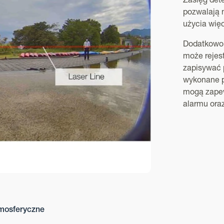
Zasięg det
pozwalają 
użycia więc
Dodatkowo 
może rejes
zapisywać p
wykonane p
mogą zapew
alarmu ora
tmosferyczne