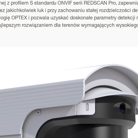
ej z profilem S standardu ONVIF serii REDSCAN Pro, zapewnia
 jakichkolwiek luk i przy zachowaniu stałej rozdzielczości det
ię OPTEX i pozwala uzyskać doskonałe parametry detekcji ni
najlepszym rozwiązaniem dla terenów wymagających wysokieg