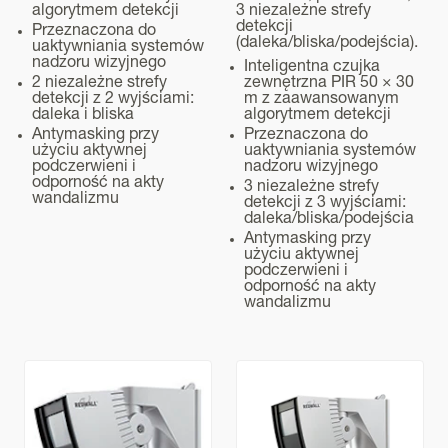
50 mA maks. (12V DC) 90 mA max. (24V AC), 430 mA
algorytmem detekcji
3 niezależne strefy
detekcji
maks. (24V AC) z opcjonalnym podgrzewaczem
Przeznaczona do
(daleka/bliska/podejścia).
Montaż
uaktywniania systemów
nadzoru wizyjnego
Czas trwania alarmu
Inteligentna czujka
2 niezależne strefy
zewnętrzna PIR 50 × 30
Ok. 2 s
detekcji z 2 wyjściami:
m z zaawansowanym
daleka i bliska
algorytmem detekcji
Przygotowanie do pracy
Antymasking przy
Przeznaczona do
użyciu aktywnej
uaktywniania systemów
Ok. 60 s
podczerwieni i
nadzoru wizyjnego
odporność na akty
3 niezależne strefy
Wyjście alarmowe (R)
wandalizmu
detekcji z 3 wyjściami:
daleka/bliska/podejścia
N.O., N.C., 28V DC, maks. 0,2 A
Antymasking przy
użyciu aktywnej
Wyjście usterki
podczerwieni i
N.O., N.C., 28V DC, maks. 0,2 A
odporność na akty
wandalizmu
Styk sabotażowy
N.C., 28V DC, maks. 0,1 A
Temperatura pracy
Od -25 do +60°C, od -40 do +60°C z opcjonalnym
podgrzewaczem