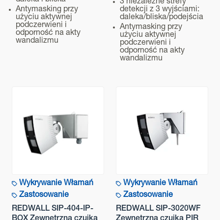
daleka i bliska
3 niezależne strefy
Antymasking przy
detekcji z 3 wyjściami:
użyciu aktywnej
daleka/bliska/podejścia
podczerwieni i
Antymasking przy
odporność na akty
użyciu aktywnej
wandalizmu
podczerwieni i
odporność na akty
wandalizmu
Wykrywanie Włamań
Wykrywanie Włamań
Zastosowanie
Zastosowanie
REDWALL SIP-404-IP-
REDWALL SIP-3020WF
BOX Zewnętrzna czujka
Zewnętrzna czujka PIR