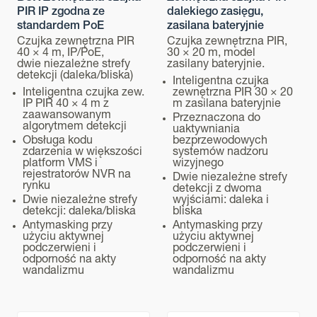
PIR IP zgodna ze
dalekiego zasięgu,
standardem PoE
zasilana bateryjnie
Czujka zewnętrzna PIR
Czujka zewnętrzna PIR,
40 × 4 m, IP/PoE,
30 × 20 m, model
dwie niezależne strefy
zasilany bateryjnie.
detekcji (daleka/bliska)
Inteligentna czujka
Inteligentna czujka zew.
zewnętrzna PIR 30 × 20
IP PIR 40 × 4 m z
m zasilana bateryjnie
zaawansowanym
Przeznaczona do
algorytmem detekcji
uaktywniania
Obsługa kodu
bezprzewodowych
zdarzenia w większości
systemów nadzoru
platform VMS i
wizyjnego
rejestratorów NVR na
Dwie niezależne strefy
rynku
detekcji z dwoma
Dwie niezależne strefy
wyjściami: daleka i
detekcji: daleka/bliska
bliska
Antymasking przy
Antymasking przy
użyciu aktywnej
użyciu aktywnej
podczerwieni i
podczerwieni i
odporność na akty
odporność na akty
wandalizmu
wandalizmu