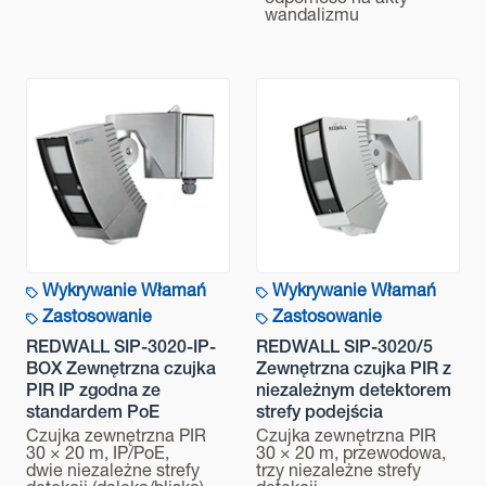
odporność na akty
wandalizmu
Wykrywanie Włamań
Wykrywanie Włamań
Zastosowanie
Zastosowanie
REDWALL SIP-3020-IP-
REDWALL SIP-3020/5
BOX Zewnętrzna czujka
Zewnętrzna czujka PIR z
PIR IP zgodna ze
niezależnym detektorem
standardem PoE
strefy podejścia
Czujka zewnętrzna PIR
Czujka zewnętrzna PIR
30 × 20 m, IP/PoE,
30 × 20 m, przewodowa,
dwie niezależne strefy
trzy niezależne strefy