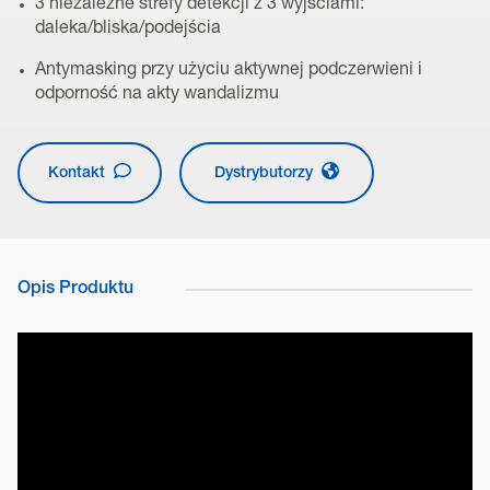
3 niezależne strefy detekcji z 3 wyjściami:
daleka/bliska/podejścia
Antymasking przy użyciu aktywnej podczerwieni i
odporność na akty wandalizmu
Kontakt
Dystrybutorzy
Opis Produktu