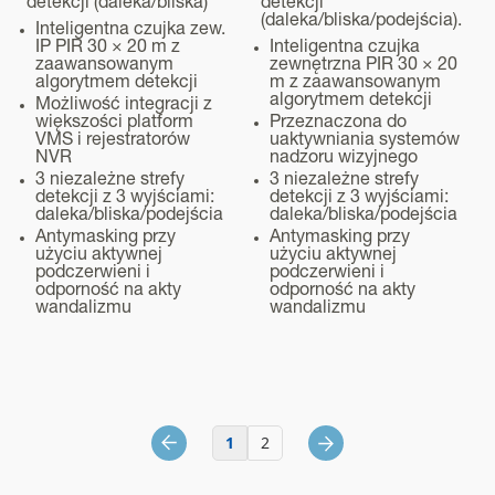
detekcji (daleka/bliska)
detekcji
(daleka/bliska/podejścia).
Inteligentna czujka zew.
IP PIR 30 × 20 m z
Inteligentna czujka
zaawansowanym
zewnętrzna PIR 30 × 20
algorytmem detekcji
m z zaawansowanym
algorytmem detekcji
Możliwość integracji z
większości platform
Przeznaczona do
VMS i rejestratorów
uaktywniania systemów
NVR
nadzoru wizyjnego
3 niezależne strefy
3 niezależne strefy
detekcji z 3 wyjściami:
detekcji z 3 wyjściami:
daleka/bliska/podejścia
daleka/bliska/podejścia
Antymasking przy
Antymasking przy
użyciu aktywnej
użyciu aktywnej
podczerwieni i
podczerwieni i
odporność na akty
odporność na akty
wandalizmu
wandalizmu
1
2