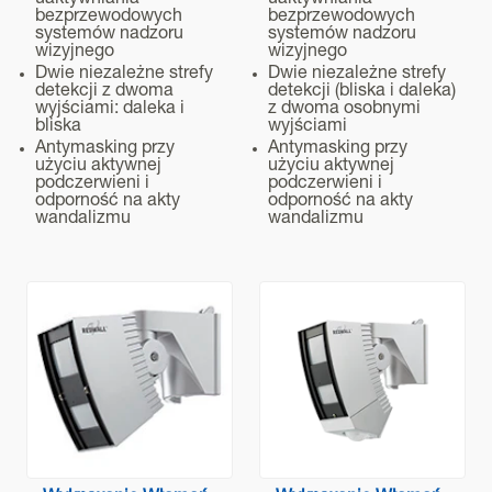
uaktywniania
uaktywniania
bezprzewodowych
bezprzewodowych
systemów nadzoru
systemów nadzoru
wizyjnego
wizyjnego
Dwie niezależne strefy
Dwie niezależne strefy
detekcji z dwoma
detekcji (bliska i daleka)
wyjściami: daleka i
z dwoma osobnymi
bliska
wyjściami
Antymasking przy
Antymasking przy
użyciu aktywnej
użyciu aktywnej
podczerwieni i
podczerwieni i
odporność na akty
odporność na akty
wandalizmu
wandalizmu