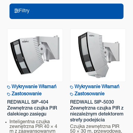
Seria REDWALL
Filtry
Model
SIP-100
Filtry
Metoda detekcji
PIR
Zasięg detekcji
Technologia
3×5 m (wysokość montażu 2.3 m) 6×9 m (wysokość
montażu 4 m) Regulowany kąt detekcji
Zastosowanie
Czułość
Strefa daleka: SH/H/M/L Strefa bliska: SH/H/M/L Strefa
Wykrywanie Włamań
Wykrywanie Włamań
Zasięg
podejścia: SH/H/M/L
Zastosowanie
Zastosowanie
Zasilanie
REDWALL SIP-404
REDWALL SIP-5030
Zewnętrzna czujka PIR
Zewnętrzna czujka PIR z
Dodatkowa Funkcjonalność
11-26V DC 22-26V AC, 22-26V DC/AC z opcjonalnym
dalekiego zasięgu
niezależnym detektorem
podgrzewaczem
strefy podejścia
Inteligentna czujka
zewnętrzna PIR 40 × 4
Czujka zewnętrzna PIR
Pobór prądu
Transmisja
m z zaawansowanym
50 × 30 m, przewodowa,