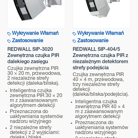
Szczelność obudowy
Czujka : IP65 Uchwyt : IP55
Miejsce montażu (wewnątrz / na zewnątrz)
Wykrywanie Włamań
Wykrywanie Włamań
Na zewnątrz
Zastosowanie
Zastosowanie
Wysokość montażu
REDWALL SIP-3020
REDWALL SIP-404/5
2,3 - 4 m
Zewnętrzna czujka PIR
Zewnętrzna czujka PIR z
dalekiego zasięgu
niezależnym detektorem
Waga
strefy podejścia
Czujka zewnętrzna PIR
30 × 20 m, przewodowa,
1.6 kg
Czujka zewnętrzna PIR
2 niezależne strefy
40 × 4 m, przewodowa,
detekcji (daleka/bliska).
trzy niezależne strefy
Wymiary
detekcji
Inteligentna czujka
271 x 102 x 290 mm (10.7 x 4.0 x 11.4 in.)
(daleka/bliska/podejścia).
zewnętrzna PIR 30 × 20
m z zaawansowanym
Inteligentna czujka
algorytmem detekcji
zewnętrzna PIR 40 × 4
Przeznaczona do
m z zaawansowanym
uaktywniania systemów
algorytmem detekcji
nadzoru wizyjnego
Przeznaczona do
2 niezależne strefy
uaktywniania systemów
detekcji z 2 wyjściami:
nadzoru wizyjnego