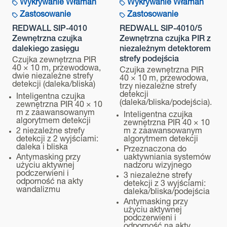
Wykrywanie Włamań
Wykrywanie Włamań
Zastosowanie
Zastosowanie
REDWALL SIP-4010
REDWALL SIP-4010/5
Zewnętrzna czujka
Zewnętrzna czujka PIR z
dalekiego zasięgu
niezależnym detektorem
strefy podejścia
Czujka zewnętrzna PIR
40 × 10 m, przewodowa,
Czujka zewnętrzna PIR
dwie niezależne strefy
40 × 10 m, przewodowa,
detekcji (daleka/bliska)
trzy niezależne strefy
detekcji
Inteligentna czujka
(daleka/bliska/podejścia).
zewnętrzna PIR 40 × 10
m z zaawansowanym
Inteligentna czujka
algorytmem detekcji
zewnętrzna PIR 40 × 10
2 niezależne strefy
m z zaawansowanym
detekcji z 2 wyjściami:
algorytmem detekcji
daleka i bliska
Przeznaczona do
Antymasking przy
uaktywniania systemów
użyciu aktywnej
nadzoru wizyjnego
podczerwieni i
3 niezależne strefy
odporność na akty
detekcji z 3 wyjściami:
wandalizmu
daleka/bliska/podejścia
Antymasking przy
użyciu aktywnej
podczerwieni i