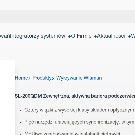
owań
Integratorzy systemów
O Firmie
Aktualności
W
Home
Produkty
Wykrywanie Wlaman
SL-200QDM Zewnętrzna, aktywna bariera podczerwien
Cztery wiązki z wysokiej klasy układem optyczny
Pięć narzędzi ułatwiających synchronizację, w tym
Możliwe zastosowanie w instalacji piętrowej