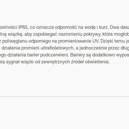
lności IP65, co oznacza odporność na wodę i kurz. Dwa dasz
olną wiązką, aby zapobiegać oszronieniu pokrywy, które mogło
z poliwęglanu odpornego na promieniowanie UV. Dzięki temu j
działania promieni ultrafioletowych, a jednocześnie przez dłu
go działania barier podczerwieni. Bariery są dodatkowo wypo
ia sygnał wiązki od zewnętrznych źródeł oświetlenia.