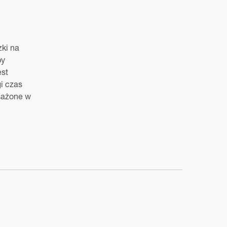
ki na
by
est
gi czas
sażone w