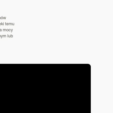
emów
ęki temu
ja mocy
nym lub