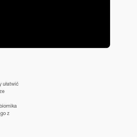
y ułatwić
ze
biornika
ego z