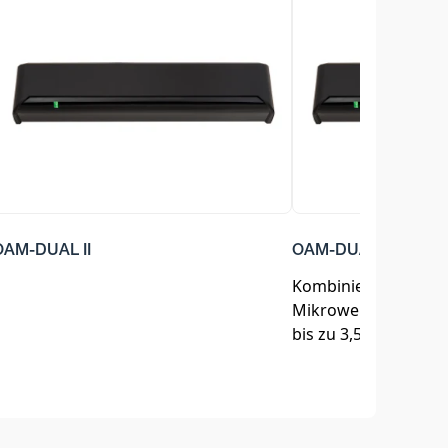
OAM-DUAL II
OAM-DUAL II - Indust
Kombinierter Aktiv-I
Mikrowellensensor f
bis zu 3,5 Meter