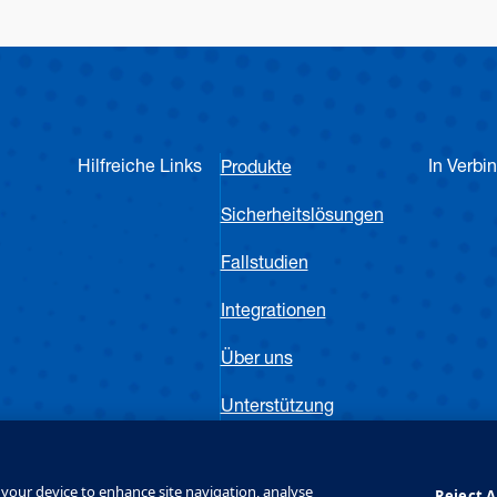
Hilfreiche Links
In Verbi
Produkte
Sicherheitslösungen
Fallstudien
Integrationen
Über uns
Unterstützung
inie
Kontakt
n your device to enhance site navigation, analyse
Reject A