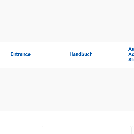
Au
Entrance
Handbuch
Ac
Sl